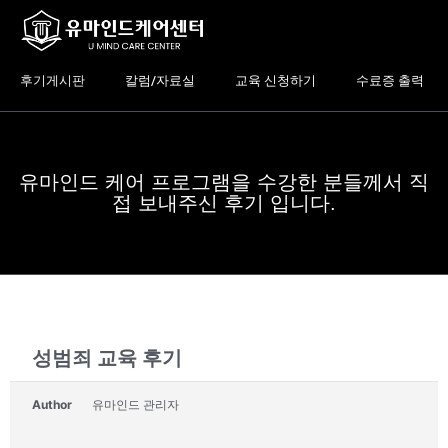
콘
텐
츠
로
후기게시판
칼럼/자료실
교육 신청하기
수료증 출력
건
너
뛰
기
유마인드 케어 프로그램을 수강한 분들께서 직
접 보내주신 후기 입니다.
성범죄 교육 후기
Author
유마인드 관리자