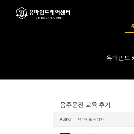
콘
텐
츠
로
건
너
뛰
기
유마인드 
음주운전 교육 후기
Author
유마인드 관리자