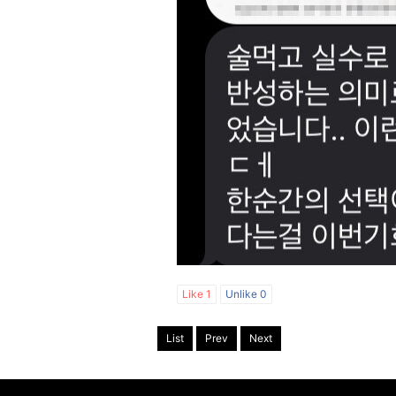
Like
1
Unlike
0
List
Prev
Next